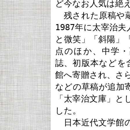
ど今なお人気は絶
残された原稿や蔵
1987年に太宰治
と微笑」「斜陽」「
点のほか、中学・
誌、初版本などを含
館へ寄贈され、さら
などの草稿が追加
「太宰治文庫」と
した。
日本近代文学館の