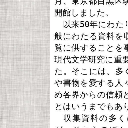
月、東京都目黒区
開館しました。
以来50年にわた
般にわたる資料を
覧に供することを
現代文学研究に重
た。そこには、多
や書物を愛する人
め各界からの信頼
とはいうまでもあ
収集資料の多く