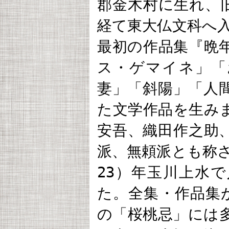
郡金木村に生れ、
経て東大仏文科へ入
最初の作品集『晩
ス・ゲマイネ」「
妻」「斜陽」「人
た文学作品を生み
安吾、織田作之助
派、無頼派とも称さ
23）年玉川上水で
た。全集・作品集が
の「桜桃忌」には